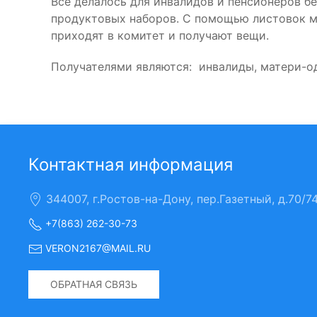
Все делалось для инвалидов и пенсионеров б
продуктовых наборов. С помощью листовок 
приходят в комитет и получают вещи.
Получателями являются: инвалиды, матери-од
Контактная информация
344007, г.Ростов-на-Дону, пер.Газетный, д.70/7
+7(863) 262-30-73
VERON2167@MAIL.RU
ОБРАТНАЯ СВЯЗЬ