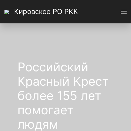
Кировское РО РКК
Российский
Красный Крест
более 155 лет
помогает